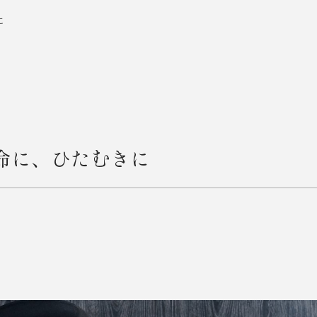
に
命に、ひたむきに